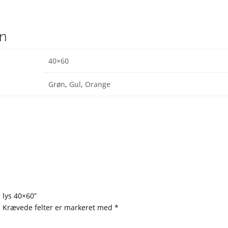
on
40×60
Grøn
,
Gul
,
Orange
 lys 40×60”
.
Krævede felter er markeret med
*