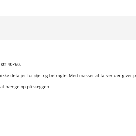
 str.40×60.
ke detaljer for øjet og betragte. Med masser af farver der giver po
l at hænge op på væggen.
.