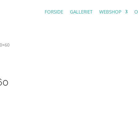
FORSIDE
GALLERIET
WEBSHOP
O
40×60
60