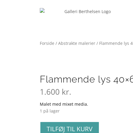
Forside
/
Abstrakte malerier
/ Flammende lys 
Flammende lys 40×
1.600
kr.
Malet med mixet media.
1 på lager
Flammende
TILFØJ TIL KURV
lys