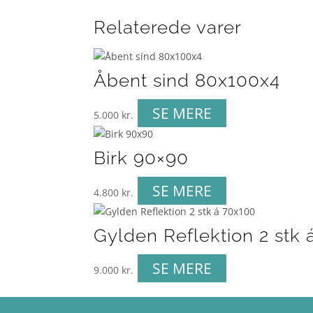
Relaterede varer
Åbent sind 80x100x4
SE MERE
5.000
kr.
Birk 90×90
SE MERE
4.800
kr.
Gylden Reflektion 2 stk 
SE MERE
9.000
kr.