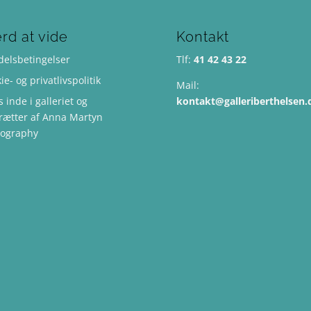
rd at vide
Kontakt
elsbetingelser
Tlf:
41 42 43 22
ie- og privatlivspolitik
Mail:
s inde i galleriet og
kontakt@galleriberthelsen.
rætter af Anna Martyn
tography